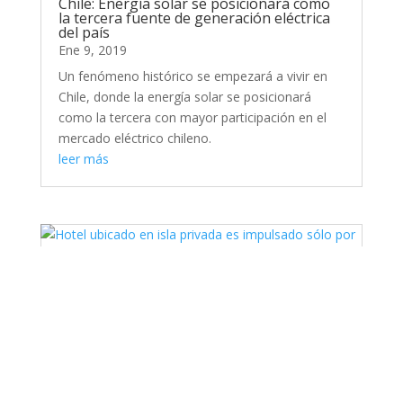
Chile: Energía solar se posicionará como
la tercera fuente de generación eléctrica
del país
Ene 9, 2019
Un fenómeno histórico se empezará a vivir en
Chile, donde la energía solar se posicionará
como la tercera con mayor participación en el
mercado eléctrico chileno.
leer más
Hotel ubicado en isla privada es
impulsado sólo por energía solar
Ene 9, 2019
Hotel ubicado en isla privada es impulsado sólo
por energía solar No, el tratar de ser
respetuoso con el medio ambiente no es nada