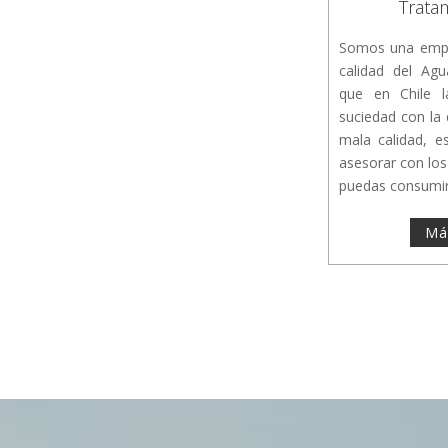
Trata
Somos una empr
calidad del A
que en Chile l
suciedad con la
mala calidad, e
asesorar con lo
puedas consumir 
Má