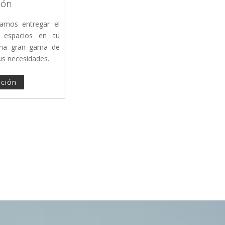
ión
ramos entregar el
 espacios en tu
una gran gama de
us necesidades.
ción